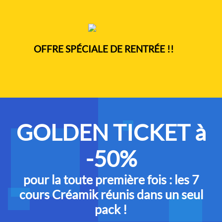
OFFRE SPÉCIALE DE RENTRÉE !!
GOLDEN TICKET à
-50%
pour la toute première fois : les 7
cours Créamik réunis dans un seul
pack !